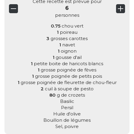
Cette recette est prévue pour
6
personnes
0.75
chou vert
1
poireau
3
grosses carottes
1
navet
1
oignon
1
gousse d'ail
1
petite boite de haricots blancs
1
grosse poignée de fèves
1
grosse poignée de petits pois
1
grosse poignée de fleurette de chou-fleur
2
cuil à soupe de pesto
80
g de crozets
Basilic
Persil
Huile d'olive
Bouillon de légumes
Sel, poivre