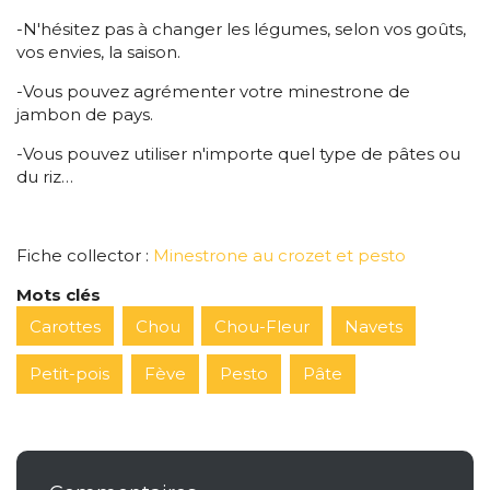
-N'hésitez pas à changer les légumes, selon vos goûts,
vos envies, la saison.
-Vous pouvez agrémenter votre minestrone de
jambon de pays.
-Vous pouvez utiliser n'importe quel type de pâtes ou
du riz…
Fiche collector :
Minestrone au crozet et pesto
Mots clés
Carottes
Chou
Chou-Fleur
Navets
Petit-pois
Fève
Pesto
Pâte