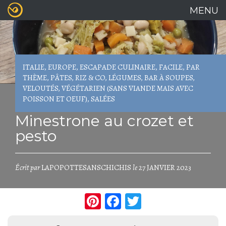
MENU
Aller
au
contenu
principal
ITALIE
,
EUROPE
,
ESCAPADE CULINAIRE
,
FACILE
,
PAR
THÈME
,
PÂTES, RIZ & CO
,
LÉGUMES
,
BAR À SOUPES,
VELOUTÉS
,
VÉGÉTARIEN (SANS VIANDE MAIS AVEC
POISSON ET OEUF)
,
SALÉES
Minestrone au crozet et
pesto
Écrit par
LAPOPOTTESANSCHICHIS
le
27
JANVIER
2023
Pinterest
Facebook
Twitter