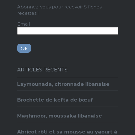
Abonnez-vous pour recevoir 5 fiches
recettes !
Email
ARTICLES RÉCENTS
Laymounada, citronnade libanaise
Brochette de kefta de bœuf
Maghmoor, moussaka libanaise
Abricot rôti et sa mousse au yaourt à